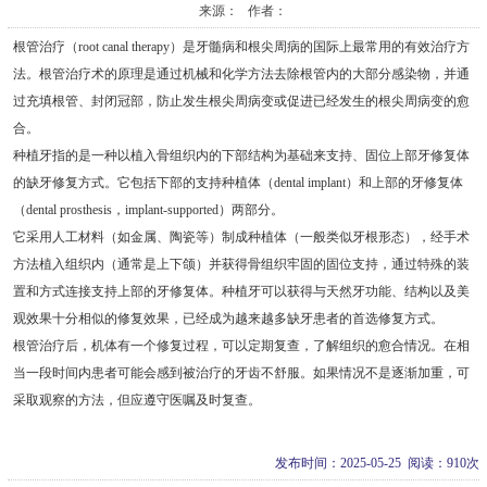
来源： 作者：
根管治疗（root canal therapy）是牙髓病和根尖周病的国际上最常用的有效治疗方
法。根管治疗术的原理是通过机械和化学方法去除根管内的大部分感染物，并通
过充填根管、封闭冠部，防止发生根尖周病变或促进已经发生的根尖周病变的愈
合。
种植牙指的是一种以植入骨组织内的下部结构为基础来支持、固位上部牙修复体
的缺牙修复方式。它包括下部的支持种植体（dental implant）和上部的牙修复体
（dental prosthesis，implant-supported）两部分。
它采用人工材料（如金属、陶瓷等）制成种植体（一般类似牙根形态），经手术
方法植入组织内（通常是上下颌）并获得骨组织牢固的固位支持，通过特殊的装
置和方式连接支持上部的牙修复体。种植牙可以获得与天然牙功能、结构以及美
观效果十分相似的修复效果，已经成为越来越多缺牙患者的首选修复方式。
根管治疗后，机体有一个修复过程，可以定期复查，了解组织的愈合情况。在相
当一段时间内患者可能会感到被治疗的牙齿不舒服。如果情况不是逐渐加重，可
采取观察的方法，但应遵守医嘱及时复查。
发布时间：2025-05-25 阅读：910次