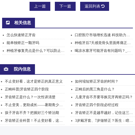
上一篇
下一篇
返回列表
相关信息
怎么快速矫正牙齿
口腔医疗市场增长迅速 科技助力牙科诊_德恒口腔治
能单独矫正一颗牙吗
种植牙后7天感觉骨头里面疼痛正常吗？_德恒口腔
种植牙修复亮点是什么？可以防止邻牙移位_德恒口腔
喝凉水塞牙可能牙齿有问题吗？_德恒口腔
院内信息
不止变好看，这才是矫正的真正意义
如何缩短矫正牙齿的时间？
正畸科普|牙齿矫正四个阶段
正畸后的黑三角是什么？
牙齿矫正是什么？一次性讲清楚
儿童牙齿不齐要等换完牙再矫正吗？
不止变美，更助成长——暑期青少年正畸，解锁牙齿蜕变...
牙齿矫正四个阶段必经过程
孩子牙齿不齐？把握好三个矫治期
牙齿矫正不是越早越好，记住这三个阶段的要点
牙齿矫正全科普！不止变好看，这才是矫正的真正意义
3岁戴牙套、7岁做矫正？医生：瞎跟风比不矫正更可怕！