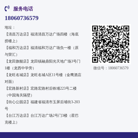
服务电话
18060736579
地址：
【清昌万达店】福清清昌万达广场四楼（海底
捞楼上）
【福和万达店】福清福和万达广场负一楼（原
与荣汇）
【龙田旗舰店】龙田镇融鼎阳光天地广场3号门
1楼（龙西中学旁）
微信号：18060736579
【龙旺名城店】龙旺名城A区11号楼（金鹰酒店
对面）
【宏路新村店】宏路宏路村后铁埔223号二楼
（中国海关隔壁）
【街心公园店】福建省福清市玉屏后埔街3-203
号
【台江万达店】台江万达广场2号门3楼（星巴
克楼上）