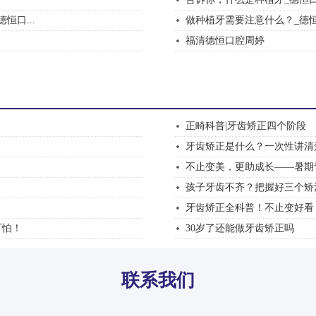
口...
做种植牙需要注意什么？_德
福清德恒口腔周婷
正畸科普|牙齿矫正四个阶段
牙齿矫正是什么？一次性讲清
不止变美，更助成长——暑期青
孩子牙齿不齐？把握好三个矫
牙齿矫正全科普！不止变好看
可怕！
30岁了还能做牙齿矫正吗
联系我们