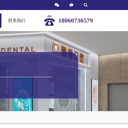
18060736579
联系我们