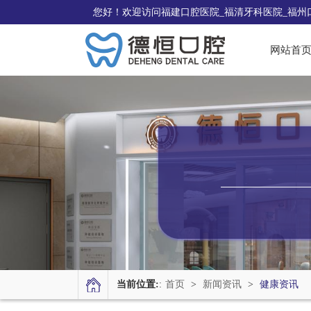
您好！欢迎访问福建口腔医院_福清牙科医院_福州
网站首
当前位置:
:
首页
>
新闻资讯
>
健康资讯