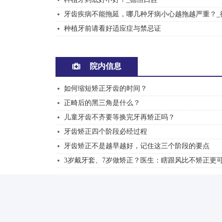
牙齿疾病不能拖延，哪几种牙病小心越拖越严重？_德恒
种植牙前请看好适应症与禁忌证
院内信息
如何缩短矫正牙齿的时间？
正畸后的黑三角是什么？
儿童牙齿不齐要等换完牙再矫正吗？
牙齿矫正四个阶段必经过程
牙齿矫正不是越早越好，记住这三个阶段的要点
3岁戴牙套、7岁做矫正？医生：瞎跟风比不矫正更