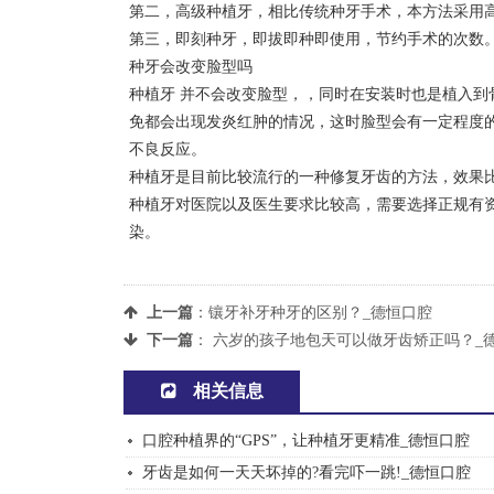
第二，高级种植牙，相比传统种牙手术，本方法采用
第三，即刻种牙，即拔即种即使用，节约手术的次数
种牙会改变脸型吗
种植牙 并不会改变脸型，，同时在安装时也是植入
免都会出现发炎红肿的情况，这时脸型会有一定程度
不良反应。
种植牙是目前比较流行的一种修复牙齿的方法，效果
种植牙对医院以及医生要求比较高，需要选择正规有
染。
上一篇
：
镶牙补牙种牙的区别？_德恒口腔
下一篇
：
六岁的孩子地包天可以做牙齿矫正吗？_
相关信息
口腔种植界的“GPS”，让种植牙更精准_德恒口腔
牙齿是如何一天天坏掉的?看完吓一跳!_德恒口腔