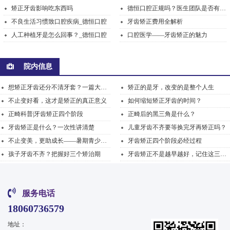
矫正牙齿影响吃东西吗
德恒口腔正规吗？医生团队是否有硕士、副主任医师？
不良生活习惯致口腔疾病_德恒口腔
牙齿矫正费用全解析
人工种植牙是怎么回事？_德恒口腔
口腔医学——牙齿矫正的魅力
院内信息
想矫正牙齿还分不清牙套？一篇大白话讲明白
矫正的是牙，改变的是整个人生
不止变好看，这才是矫正的真正意义
如何缩短矫正牙齿的时间？
正畸科普|牙齿矫正四个阶段
正畸后的黑三角是什么？
牙齿矫正是什么？一次性讲清楚
儿童牙齿不齐要等换完牙再矫正吗？
不止变美，更助成长——暑期青少年正畸，解锁牙齿蜕变...
牙齿矫正四个阶段必经过程
孩子牙齿不齐？把握好三个矫治期
牙齿矫正不是越早越好，记住这三个阶段的要点
服务电话
18060736579
地址：