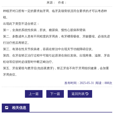
来源： 作者：
种植牙对口腔有一定的要求如牙周、临牙及颌骨状况符合要求的才可以考虑种
植。
出现此下类型不适合矫正：
第一，全身的系统性疾病，肝炎、糖尿病、慢性心脏病和肾病
第二、多数成年人患有不同程度的牙周炎，有牙槽骨吸收、牙龈萎缩。必须先进
行治疗然后再矫正。
第三、有潜在性关节疾病者，容易在矫治中出现关节功能障碍症状。
第四、在牙齿矫正治疗过程中可能引起原潜在病灶发病。出现疼痛、溢脓、牙齿
松动等症状时必须暂时中断正畸治疗。
第五、牙齿紧咬与磨牙症(包括夜磨牙)，矫正牙齿不利于牙周组织健康，会加重
牙周炎症。
发布时间：2025-05-31 阅读：888次
上一篇
下一篇
返回列表
相关信息