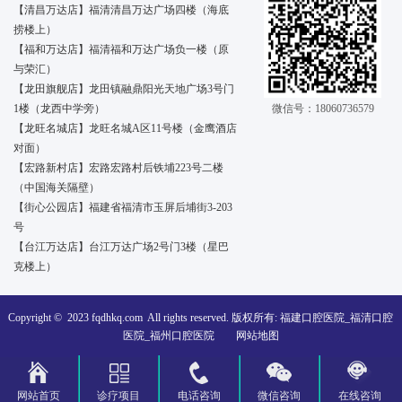
【清昌万达店】福清清昌万达广场四楼（海底
捞楼上）
【福和万达店】福清福和万达广场负一楼（原
与荣汇）
【龙田旗舰店】龙田镇融鼎阳光天地广场3号门
1楼（龙西中学旁）
微信号：18060736579
【龙旺名城店】龙旺名城A区11号楼（金鹰酒店
对面）
【宏路新村店】宏路宏路村后铁埔223号二楼
（中国海关隔壁）
【街心公园店】福建省福清市玉屏后埔街3-203
号
【台江万达店】台江万达广场2号门3楼（星巴
克楼上）
Copyright © 2023
fqdhkq.com
All rights reserved. 版权所有: 福建口腔医院_福清口腔
医院_福州口腔医院
网站地图
网站首页
诊疗项目
电话咨询
微信咨询
在线咨询