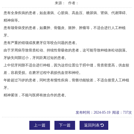
来源： 作者：
患有全身疾病的患者，如血液病、心脏病、高血压、糖尿病、肾病、代谢障碍、
精神病等。
患有颌骨病变的患者，如囊肿、骨髓炎、脓肿、肿瘤等，不适合进行人工种植
牙。
患有严重的错颌或夜磨牙症等咬合问题的患者。
由于牙周病导致骨质松动、持续性骨吸收的患者，这可能导致种植体松动脱落。
牙缺失间隙过小，牙间距离过短的患者。
上中切牙间隙不适合进行种植，因为这些位置位于腭中缝，骨质密度高，供血较
差，容易受损。在磨牙过程中易损伤血管和神经。
年龄超过70岁的患者，同时患有慢性疾病，骨骼功能较差，不适合接受人工种植
牙。
精神紧张，不能与医师有效合作的患者。
发布时间：2024-05-19 阅读：737次
上一篇
下一篇
返回列表