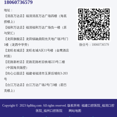
18060736579
地址：
【清昌万达店】福清清昌万达广场四楼（海底
捞楼上）
【福和万达店】福清福和万达广场负一楼（原
与荣汇）
【龙田旗舰店】龙田镇融鼎阳光天地广场3号门
1楼（龙西中学旁）
微信号：18060736579
【龙旺名城店】龙旺名城A区11号楼（金鹰酒店
对面）
【宏路新村店】宏路宏路村后铁埔223号二楼
（中国海关隔壁）
【街心公园店】福建省福清市玉屏后埔街3-203
号
【台江万达店】台江万达广场2号门3楼（星巴
克楼上）
Copyright © 2023
fqdhkq.com
All rights reserved. 版权所有: 福建口腔医院_福清口腔
医院_福州口腔医院
网站地图