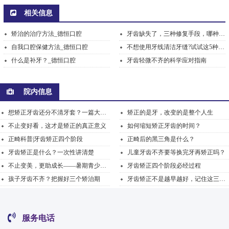
相关信息
矫治的治疗方法_德恒口腔
牙齿缺失了，三种修复手段，哪种会比较好？_福清德恒口...
自我口腔保健方法_德恒口腔
不想使用牙线清洁牙缝?试试这5种清洁牙缝的方法_德恒口...
什么是补牙？_德恒口腔
牙齿轻微不齐的科学应对指南
院内信息
想矫正牙齿还分不清牙套？一篇大白话讲明白
矫正的是牙，改变的是整个人生
不止变好看，这才是矫正的真正意义
如何缩短矫正牙齿的时间？
正畸科普|牙齿矫正四个阶段
正畸后的黑三角是什么？
牙齿矫正是什么？一次性讲清楚
儿童牙齿不齐要等换完牙再矫正吗？
不止变美，更助成长——暑期青少年正畸，解锁牙齿蜕变...
牙齿矫正四个阶段必经过程
孩子牙齿不齐？把握好三个矫治期
牙齿矫正不是越早越好，记住这三个阶段的要点
服务电话