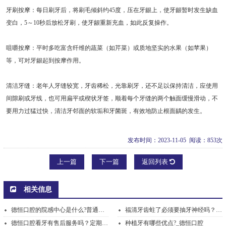
牙刷按摩：每日刷牙后，将刷毛倾斜约45度，压在牙龈上，使牙龈暂时发生缺血
变白，5～10秒后放松牙刷，使牙龈重新充血，如此反复操作。
咀嚼按摩：平时多吃富含纤维的蔬菜（如芹菜）或质地坚实的水果（如苹果）
等，可对牙龈起到按摩作用。
清洁牙缝：老年人牙缝较宽，牙齿稀松，光靠刷牙，还不足以保持清洁，应使用
间隙刷或牙线，也可用扁平或楔状牙签，顺着每个牙缝的两个触面缓慢滑动，不
要用力过猛过快，清洁牙邻面的软垢和牙菌斑，有效地防止根面龋的发生。
发布时间：2023-11-05 阅读：853次
上一篇
下一篇
返回列表
相关信息
德恒口腔的院感中心是什么?普通诊所没有吗?
福清牙齿蛀了必须要抽牙神经吗？_德恒口腔
德恒口腔看牙有售后服务吗？定期提醒复查吗
种植牙有哪些优点?_德恒口腔