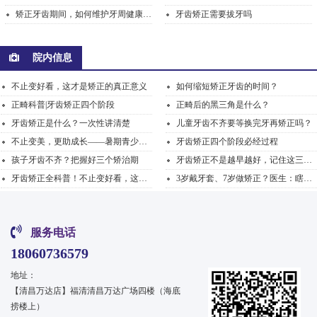
矫正牙齿期间，如何维护牙周健康？_德恒口腔
牙齿矫正需要拔牙吗
院内信息
不止变好看，这才是矫正的真正意义
如何缩短矫正牙齿的时间？
正畸科普|牙齿矫正四个阶段
正畸后的黑三角是什么？
牙齿矫正是什么？一次性讲清楚
儿童牙齿不齐要等换完牙再矫正吗？
不止变美，更助成长——暑期青少年正畸，解锁牙齿蜕变...
牙齿矫正四个阶段必经过程
孩子牙齿不齐？把握好三个矫治期
牙齿矫正不是越早越好，记住这三个阶段的要点
牙齿矫正全科普！不止变好看，这才是矫正的真正意义
3岁戴牙套、7岁做矫正？医生：瞎跟风比不矫正更可怕！
服务电话
18060736579
地址：
【清昌万达店】福清清昌万达广场四楼（海底
捞楼上）