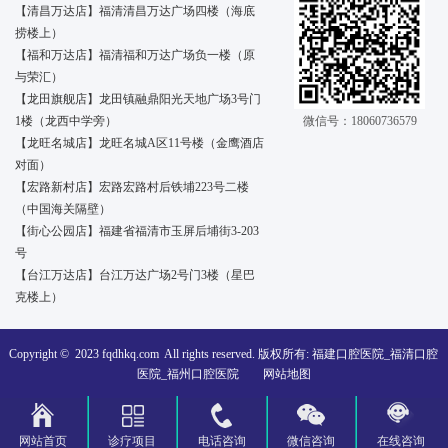
【清昌万达店】福清清昌万达广场四楼（海底
捞楼上）
【福和万达店】福清福和万达广场负一楼（原
与荣汇）
【龙田旗舰店】龙田镇融鼎阳光天地广场3号门
1楼（龙西中学旁）
微信号：18060736579
【龙旺名城店】龙旺名城A区11号楼（金鹰酒店
对面）
【宏路新村店】宏路宏路村后铁埔223号二楼
（中国海关隔壁）
【街心公园店】福建省福清市玉屏后埔街3-203
号
【台江万达店】台江万达广场2号门3楼（星巴
克楼上）
Copyright © 2023
fqdhkq.com
All rights reserved. 版权所有: 福建口腔医院_福清口腔
医院_福州口腔医院
网站地图
网站首页
诊疗项目
电话咨询
微信咨询
在线咨询