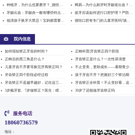
种植牙，为什么也要磨牙？_德恒口腔
网易—为什么刷牙时牙龈老出血？可能是这3个原因，第2...
牙龈出血：牙龈炎一般有哪些特点？_德恒口腔
拔牙后该如何进行口腔护理？严防18大危害禁忌_德恒口腔...
福清孩子换牙大禁忌！宝妈都需要注意哪几点？_德恒口腔...
德恒口腔有专门的儿童牙医吗?孩子不配合怎么办?
院内信息
如何缩短矫正牙齿的时间？
正畸科普|牙齿矫正四个阶段
正畸后的黑三角是什么？
牙齿矫正是什么？一次性讲清楚
儿童牙齿不齐要等换完牙再矫正吗？
不止变美，更助成长——暑期青少年正畸，解锁牙齿蜕变...
牙齿矫正四个阶段必经过程
孩子牙齿不齐？把握好三个矫治期
牙齿矫正不是越早越好，记住这三个阶段的要点
牙齿矫正全科普！不止变好看，这才是矫正的真正意义
3岁戴牙套、7岁做矫正？医生：瞎跟风比不矫正更可怕！
30岁了还能做牙齿矫正吗
服务电话
18060736579
地址：